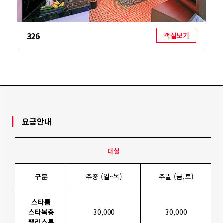
326
객실보기
요금안내
대실
구분
주중 (일~목)
주말 (금,토)
스타룸
스타복층
30,000
30,000
팰리스룸