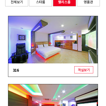
전체보기
스타룸
팰리스룸
명품관
316
객실보기