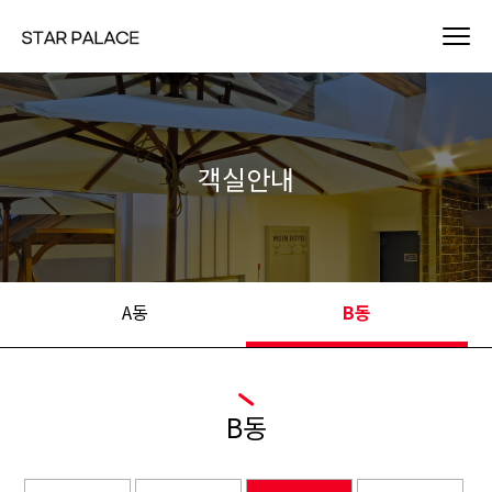
객실안내
A동
B동
B동